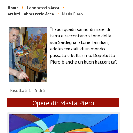
HOME
Home
Laboratorio Acca
Artisti Laboratorio Acca
Masia Piero
EVENTI & FIERE
“I suoi quadri sanno di mare, di
RIVISTA
terra e raccontano storie della
sua Sardegna; storie familiari,
Ultime 5 Riviste
adolescenziali, di un mondo
passato e bellissimo. Dopotutto
LABORATORIO ACCA
Piero è anche un buon batterista".
Video Laboratorio Acca
Artisti Laboratorio Acca
Risultati 1 - 5 di 5
Una sera con Laboratorio AccA
Opere di:
Masia Piero
Mostra "Roma Contemporanea"
GALLERIA ESS&RRE