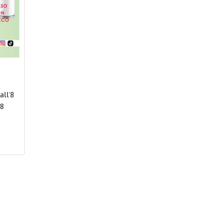
all’8
 8