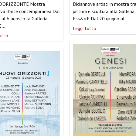
D'ORIZZONTE Mostra
Diciannove artisti in mostra tr
iva d'arte contemporanea Dal
pittura e scultura alla Galleria
o al 6 agosto la Galleria
Ess&rrE Dal 20 giugno al
…
E,
…
Leggi tutto
utto