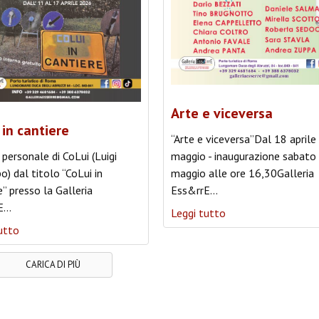
Arte e viceversa
 in cantiere
“Arte e viceversa”Dal 18 aprile 
personale di CoLui (Luigi
maggio - inaugurazione sabato
) dal titolo “CoLui in
maggio alle ore 16,30Galleria
e” presso la Galleria
Ess&rrE
…
E
…
Leggi tutto
utto
CARICA DI PIÙ