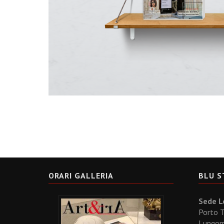
ORARI GALLERIA
BLU S
Sede Le
Porto T
Lungoma