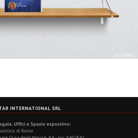
TAR INTERNATIONAL SRL
gale, Uffici e Spazio espositivo:
uristico di Roma
re Duca degli Abruzzi, 84 - loc. 840/841