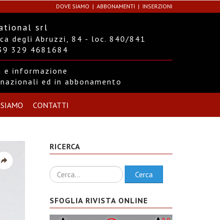
DOVE SIAMO
ABBONAMENTI
INSERZIONI
ational srl
a degli Abruzzi, 84 - loc. 840/841
+39 329 4681684
ra e informazione
ernazionali ed in abbonamento
 SIAMO
CONTATTI
RICERCA
Ricerca
Cerca
SFOGLIA RIVISTA ONLINE